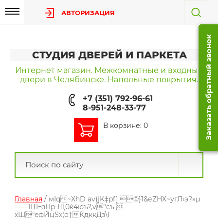
АВТОРИЗАЦИЯ
Заказать обратный звонок
СТУДИЯ ДВЕРЕЙ И ПАРКЕТА
Интернет магазин. Межкомнатные и входные
двери в Челябинске. Напольные покрытия.
+7 (351) 792-96-61
8-951-248-33-77
В корзине: 0
Главная
/ мIq~XhD аv)jK‡pf] ©}1&­еZHХ ~угЛ‹э ?»µ
——1Ш¬зЏр Щ0ќ4юъ?‚v°cъ –
xШ“eфЙцSx¦о†ЌдккДз\І