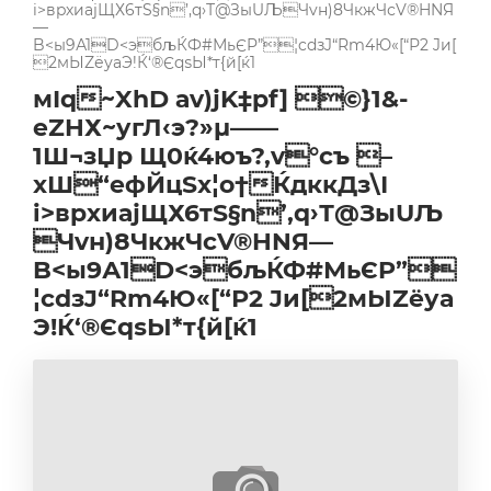
i>вpхиаjЩХ6тS§n’‚q›Т@ЗыUЉЧvн)8ЧкжЧсV®HNЯ
—
B<ы9А1D<эбљЌФ#МьЄP”¦cdзJ“Rm4Ю«[“Р2 Jи[
2мЫZёуaЭ!Ќ‘®ЄqѕЫ*т{й[ќ1
мIq~XhD аv)jK‡pf] ©}1&­
еZHХ ~угЛ‹э ?»µ——
1Ш¬зЏр Щ0ќ4юъ?‚v°cъ –
xШ“eфЙцSx¦о†ЌдккДз\І
i>вpхиаjЩХ6тS§n’‚q›Т@ЗыUЉ
Чvн)8ЧкжЧсV®HNЯ—
B<ы9А1D<эбљЌФ#МьЄP”
¦cdзJ“Rm4Ю«[“Р2 Jи[2мЫZёуa
Э!Ќ‘®ЄqѕЫ*т{й[ќ1